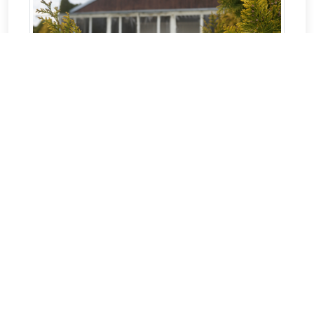
I. Golf Club Most, z.s. -
GOLF MOST
Tréninkové a hrací plochy pro hráče všech
výkonnostních kategorií