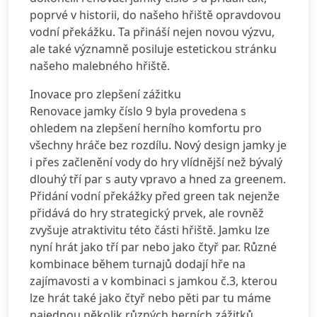
poprvé v historii, do našeho hřiště opravdovou
vodní překážku. Ta přináší nejen novou výzvu,
ale také významně posiluje estetickou stránku
našeho malebného hřiště.
Inovace pro zlepšení zážitku
Renovace jamky číslo 9 byla provedena s
ohledem na zlepšení herního komfortu pro
všechny hráče bez rozdílu. Nový design jamky je
i přes začlenění vody do hry vlídnější než bývalý
dlouhý tří par s auty vpravo a hned za greenem.
Přidání vodní překážky před green tak nejenže
přidává do hry strategický prvek, ale rovněž
zvyšuje atraktivitu této části hřiště. Jamku lze
nyní hrát jako tří par nebo jako čtyř par. Různé
kombinace během turnajů dodají hře na
zajímavosti a v kombinaci s jamkou č.3, kterou
lze hrát také jako čtyř nebo pěti par tu máme
najednou několik různých herních zážitků