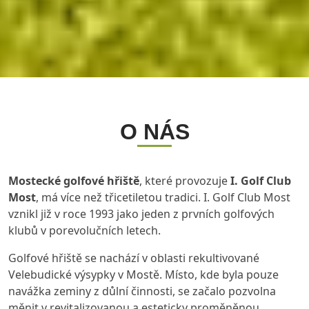
O NÁS
Mostecké golfové hřiště
, které provozuje
I. Golf Club
Most
, má více než třicetiletou tradici. I. Golf Club Most
vznikl již v roce 1993 jako jeden z prvních golfových
klubů v porevolučních letech.
Golfové hřiště se nachází v oblasti rekultivované
Velebudické výsypky v Mostě. Místo, kde byla pouze
navážka zeminy z důlní činnosti, se začalo pozvolna
měnit v revitalizovanou a esteticky proměněnou